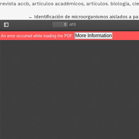
revista accb, artículos académicos, artículos. biología, ci
Volver a los detalles del artículo
←
Identificación de microorganismos aislados a pa