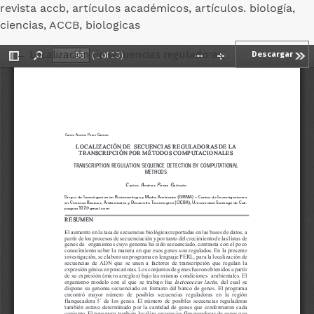
revista accb, artículos académicos, artículos. biología,
ciencias, ACCB, biologicas
Volver a los detalles del artículo
←
Localización de secuencias reguladoras de la transcripc
Descargar