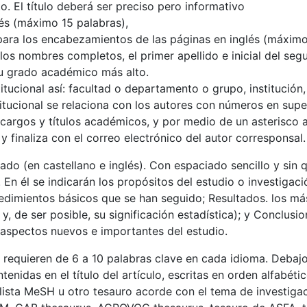
o. El título deberá ser preciso pero informativo
lés (máximo 15 palabras),
 para los encabezamientos de las páginas en inglés (máximo
los nombres completos, el primer apellido e inicial del seg
u grado académico más alto.
stitucional así: facultad o departamento o grupo, institución,
stitucional se relaciona con los autores con números en supe
cargos y títulos académicos, y por medio de un asterisco a
y finaliza con el correo electrónico del autor corresponsal.
do (en castellano e inglés). Con espaciado sencillo y sin
 En él se indicarán los propósitos del estudio o investigaci
edimientos básicos que se han seguido; Resultados. los má
y, de ser posible, su significación estadística); y Conclusio
 aspectos nuevos e importantes del estudio.
 requieren de 6 a 10 palabras clave en cada idioma. Deba
tenidas en el título del artículo, escritas en orden alfabéti
 lista MeSH u otro tesauro acorde con el tema de investiga