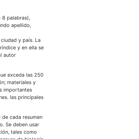
 8 palabras),
undo apellido,
 ciudad y país. La
ríndice y en ella se
l autor
 que exceda las 250
ón; materiales y
s importantes
nes. las principales
jo de cada resumen
co. Se deben usar
ción, tales como