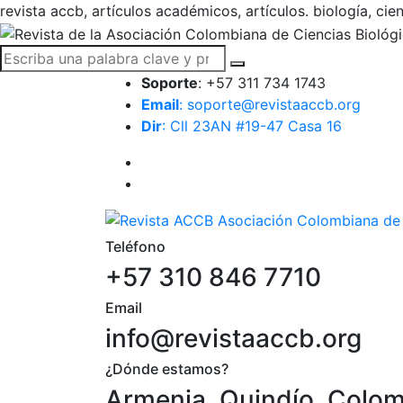
revista accb, artículos académicos, artículos. biología, cie
Soporte
: +57 311 734 1743
Email
: soporte@revistaaccb.org
Dir
: Cll 23AN #19-47 Casa 16
Teléfono
+57 310 846 7710
Email
info@revistaaccb.org
¿Dónde estamos?
Armenia, Quindío, Colo