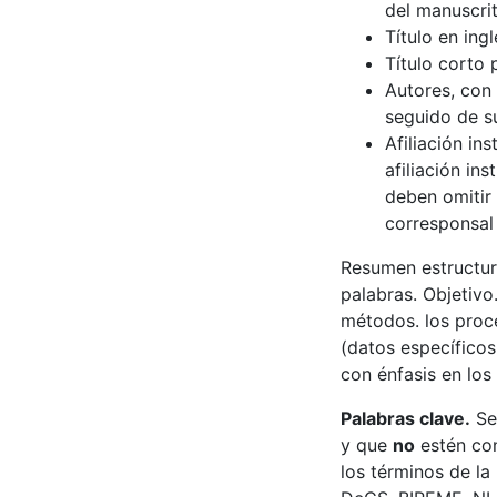
del manuscrit
Título en ing
Título corto
Autores, con 
seguido de s
Afiliación in
afiliación in
deben omitir 
corresponsal 
Resumen estructura
palabras. Objetivo.
métodos. los proc
(datos específicos 
con énfasis en los
Palabras clave.
Se
y que
no
estén con
los términos de la