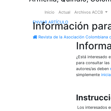
Inicio
Actual
Archivos ACCB
ENVIAR ARTÍCULO
Información par
Revista de la Asociación Colombiana d
Informa
¿Está interesado e
para consultar las
autores/as deben
simplemente
inici
Instrucc
Los interesados en