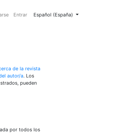
Cambiar el idioma. El actual es:
arse
Entrar
Español (España)
erca de la revista
del autor/a
. Los
gistrados, pueden
mada por todos los