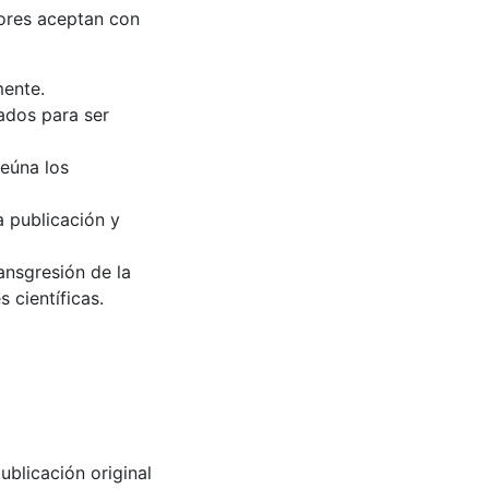
tores aceptan con
mente.
ados para ser
reúna los
a publicación y
ansgresión de la
s científicas.
blicación original