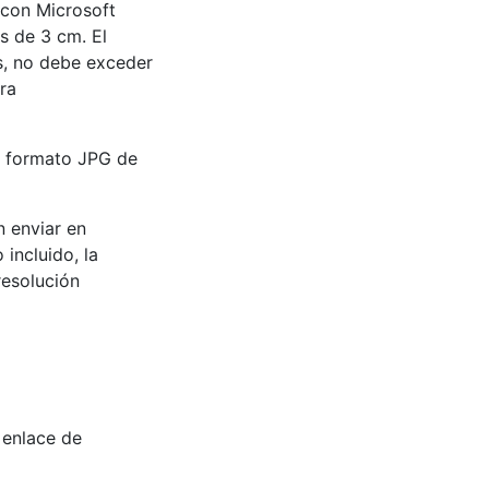
, con Microsoft
s de 3 cm. El
as, no debe exceder
ara
n formato JPG de
n enviar en
incluido, la
resolución
 enlace de