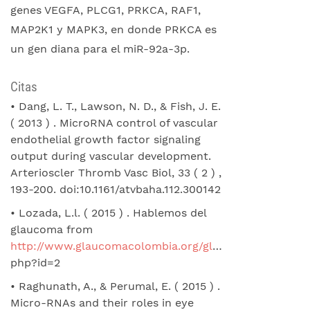
genes VEGFA, PLCG1, PRKCA, RAF1,
MAP2K1 y MAPK3, en donde PRKCA es
un gen diana para el miR-92a-3p.
Citas
• Dang, L. T., Lawson, N. D., & Fish, J. E.
( 2013 ) . MicroRNA control of vascular
endothelial growth factor signaling
output during vascular development.
Arterioscler Thromb Vasc Biol, 33 ( 2 ) ,
193-200. doi:10.1161/atvbaha.112.300142
• Lozada, L.l. ( 2015 ) . Hablemos del
glaucoma from
http://www.glaucomacolombia.org/glaucoma
.
php?id=2
• Raghunath, A., & Perumal, E. ( 2015 ) .
Micro-RNAs and their roles in eye