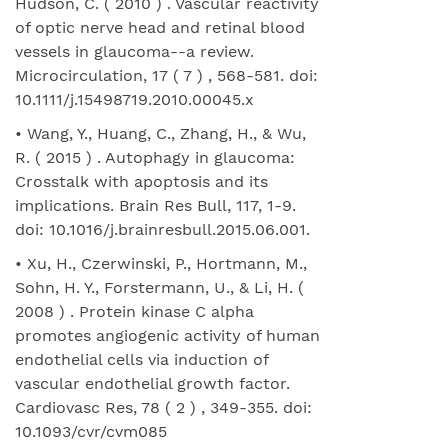
Hudson, C. ( 2010 ) . Vascular reactivity
of optic nerve head and retinal blood
vessels in glaucoma--a review.
Microcirculation, 17 ( 7 ) , 568-581. doi:
10.1111/j.15498719.2010.00045.x
• Wang, Y., Huang, C., Zhang, H., & Wu,
R. ( 2015 ) . Autophagy in glaucoma:
Crosstalk with apoptosis and its
implications. Brain Res Bull, 117, 1-9.
doi: 10.1016/j.brainresbull.2015.06.001.
• Xu, H., Czerwinski, P., Hortmann, M.,
Sohn, H. Y., Forstermann, U., & Li, H. (
2008 ) . Protein kinase C alpha
promotes angiogenic activity of human
endothelial cells via induction of
vascular endothelial growth factor.
Cardiovasc Res, 78 ( 2 ) , 349-355. doi:
10.1093/cvr/cvm085