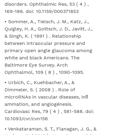
disorders. Ophthalmic Res, 53 ( 4 ) ,
169-186. doi: 10.1159/000371853
• Sommer, A., Tielsch, J. M., Katz, J.,
Quigley, H. A., Gottsch, J. D., Javitt, J.,
& Singh, K. ( 1991 ) . Relationship
between intraocular pressure and
primary open angle glaucoma among
white and black Americans. The
Baltimore Eye Survey. Arch
Ophthalmol, 109 ( 8 ) , 1090-1095.
• Urbich, C., Kuehbacher, A., &
Dimmeler, S. ( 2008 ) . Role of
microRNAs in vascular diseases, inﬂ
ammation, and angiogénesis.
Cardiovasc Res, 79 ( 4 ) , 581-588. doi:
10.1093/cvr/cvn156
• Venkataraman, S. T., Flanagan, J. G., &