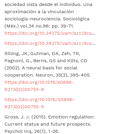
sociedad vista desde el individuo. Una
aproximación a la vinculación
sociología-neurociencia. Sociológica
(Méx.) vol.34 no.96: pp. 39-71.
https://doi.org/10.24275/uam/azc/dcsh/sm/2019v34n96/Garcia
https://doi.org/10.24275/uam/azc/dcsh/sm/2019v34n96/Garcia
Rilling, JK, Gutman, DA, Zeh, TR,
Pagnoni, G., Berns, GS and Kilts, CD
(2002). A neural basis for social
cooperation. Neuron, 35(2), 395-405.
https://doi.org/10.1016/s0896-
6273(02)00755-9
https://doi.org/10.1016/S0896-
6273(02)00755-9
Gross, J. J. (2015). Emotion regulation:
Current status and future prospects.
Psychol Inq, 26(1), 1-26.