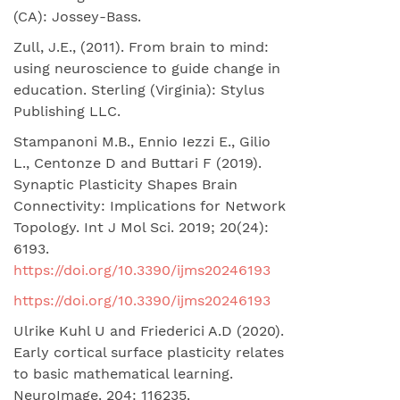
(CA): Jossey-Bass.
Zull, J.E., (2011). From brain to mind:
using neuroscience to guide change in
education. Sterling (Virginia): Stylus
Publishing LLC.
Stampanoni M.B., Ennio Iezzi E., Gilio
L., Centonze D and Buttari F (2019).
Synaptic Plasticity Shapes Brain
Connectivity: Implications for Network
Topology. Int J Mol Sci. 2019; 20(24):
6193.
https://doi.org/10.3390/ijms20246193
https://doi.org/10.3390/ijms20246193
Ulrike Kuhl U and Friederici A.D (2020).
Early cortical surface plasticity relates
to basic mathematical learning.
NeuroImage. 204: 116235.