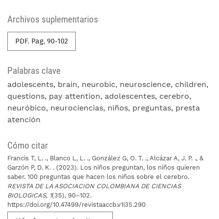
Archivos suplementarios
PDF. Pag, 90-102
Palabras clave
adolescents
brain
neurobic
neuroscience
children
questions
pay attention
adolescentes
cerebro
neuróbico
neurociencias
niños
preguntas
presta
atención
Cómo citar
Francis T, L. ., Blanco L, L. ., González G, O. T. ., Alcázar A, J. P. ., &
Garzón P, D. K. . (2023). Los niños preguntan, los niños quieren
saber. 100 preguntas que hacen los niños sobre el cerebro.
REVISTA DE LA ASOCIACION COLOMBIANA DE CIENCIAS
BIOLOGICAS
,
1
(35), 90–102.
https://doi.org/10.47499/revistaaccb.v1i35.290